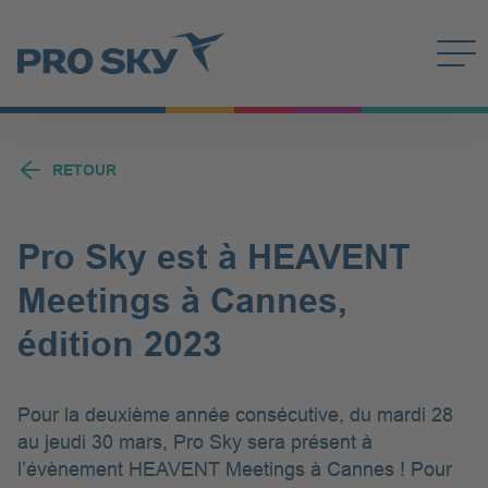
Accès rapide
Rencontrez-nous
Rechercher
EN
DE
PT-BR
FR
English
Deutsch
Português
Franç
Contact
Champ de recherche
RETOUR
Rechercher
Pro Sky est à HEAVENT
Meetings à Cannes,
édition 2023
Pour la deuxième année consécutive, du mardi 28
au jeudi 30 mars, Pro Sky sera présent à
l’évènement HEAVENT Meetings à Cannes ! Pour